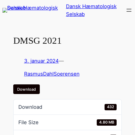
Spring
Dansk Hæmatologisk
til
Selskab
indhold
DMSG 2021
3. januar 2024
—
RasmusDahlSoerensen
Download
Download
432
File Size
4.80 MB