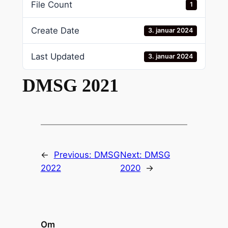
File Count
1
Create Date
3. januar 2024
Last Updated
3. januar 2024
DMSG 2021
←
Previous:
DMSG
Next:
DMSG
2022
2020
→
Om