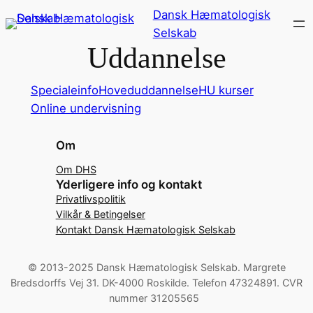
Spring
Dansk Hæmatologisk
til
Selskab
Uddannelse
indhold
Specialeinfo
Hoveduddannelse
HU kurser
Online undervisning
Om
Om DHS
Yderligere info og kontakt
Privatlivspolitik
Vilkår & Betingelser
Kontakt Dansk Hæmatologisk Selskab
© 2013-2025 Dansk Hæmatologisk Selskab. Margrete
Bredsdorffs Vej 31. DK-4000 Roskilde. Telefon 47324891. CVR
nummer 31205565